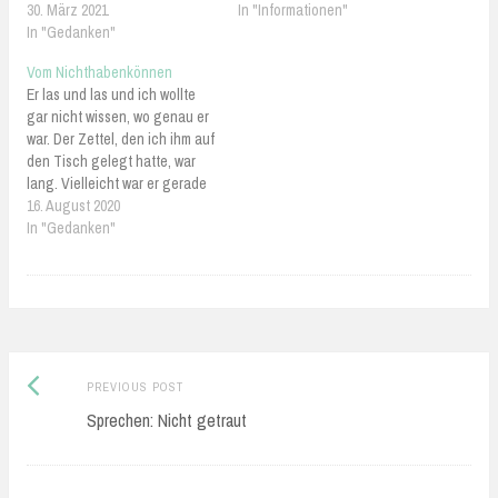
30. März 2021
In "Informationen"
In "Gedanken"
Vom Nichthabenkönnen
Er las und las und ich wollte
gar nicht wissen, wo genau er
war. Der Zettel, den ich ihm auf
den Tisch gelegt hatte, war
lang. Vielleicht war er gerade
bei der Hälfte. Dann würde er
16. August 2020
gleich das Nicht-Haben-
In "Gedanken"
Können lesen. Wie weh das
tut, wenn man jeden Tag das
sehen…
Previous
Post
PREVIOUS POST
post:
Sprechen: Nicht getraut
navigation