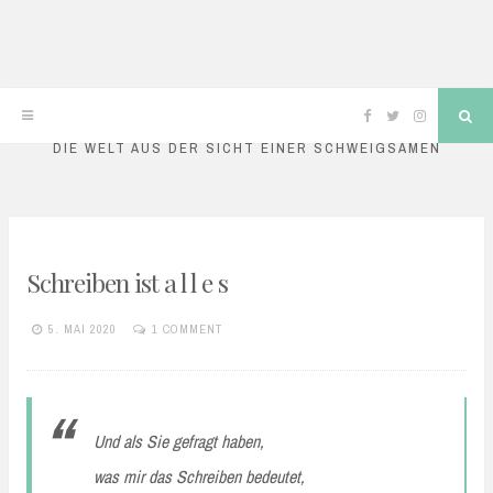
mutismusblog
Skip
Facebook
Twitter
Instagram
Sea
to
DIE WELT AUS DER SICHT EINER SCHWEIGSAMEN
content
GEDANKEN
Schreiben ist a l l e s
5. MAI 2020
1 COMMENT
MARA
Und als Sie gefragt haben,
was mir das Schreiben bedeutet,