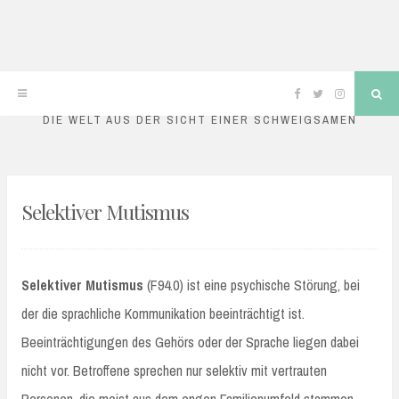
mutismusblog
Skip
Facebook
Twitter
Instagram
Sea
to
DIE WELT AUS DER SICHT EINER SCHWEIGSAMEN
content
Selektiver Mutismus
Selektiver Mutismus
(F94.0) ist eine psychische Störung, bei
der die sprachliche Kommunikation beeinträchtigt ist.
Beeinträchtigungen des Gehörs oder der Sprache liegen dabei
nicht vor. Betroffene sprechen nur selektiv mit vertrauten
Personen, die meist aus dem engen Familienumfeld stammen,