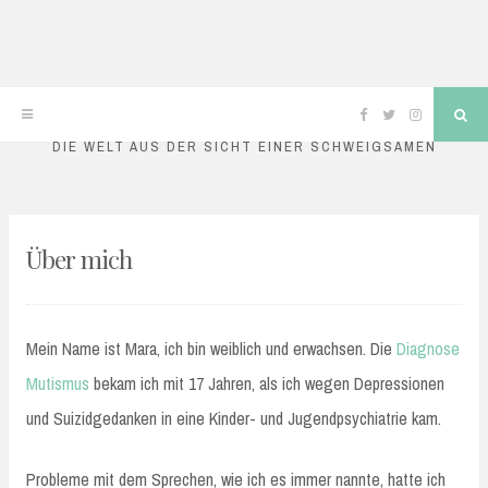
mutismusblog
Skip
Facebook
Twitter
Instagram
Sea
to
DIE WELT AUS DER SICHT EINER SCHWEIGSAMEN
content
Über mich
Mein Name ist Mara, ich bin weiblich und erwachsen. Die
Diagnose
Mutismus
bekam ich mit 17 Jahren, als ich wegen Depressionen
und Suizidgedanken in eine Kinder- und Jugendpsychiatrie kam.
Probleme mit dem Sprechen, wie ich es immer nannte, hatte ich