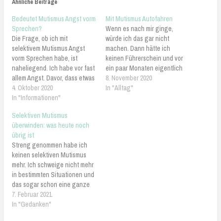
Ähnliche Beiträge
Bedeutet Mutismus Angst vorm
Mit Mutismus Autofahren
Sprechen?
Wenn es nach mir ginge,
Die Frage, ob ich mit
würde ich das gar nicht
selektivem Mutismus Angst
machen. Dann hätte ich
vorm Sprechen habe, ist
keinen Führerschein und vor
naheliegend. Ich habe vor fast
ein paar Monaten eigentlich
allem Angst. Davor, dass etwas
auch gar kein Auto gekauft.
8. November 2020
passiert. Egal was. Es könnte
4. Oktober 2020
Ein Auto ist allerdings in
In "Alltag"
viel passieren. Es gibt
In "Informationen"
meiner Lebenssituation
unzählige Reaktionen von
praktischer. Es spart mir
Selektiven Mutismus
Menschen und deshalb auch
täglich eine Stunde und
überwinden: was heute noch
unzählige Möglichkeiten, wie
dreißig Minuten Zeit, wenn der
übrig ist
man am besten reagieren
Verkehr gut ist.…
Streng genommen habe ich
müsste. Ich habe also Angst…
keinen selektiven Mutismus
mehr. Ich schweige nicht mehr
in bestimmten Situationen und
das sogar schon eine ganze
Weile nicht. Allerdings kann
7. Februar 2021
ich noch nicht allzu lange
In "Gedanken"
sagen, dass ich den Mutismus