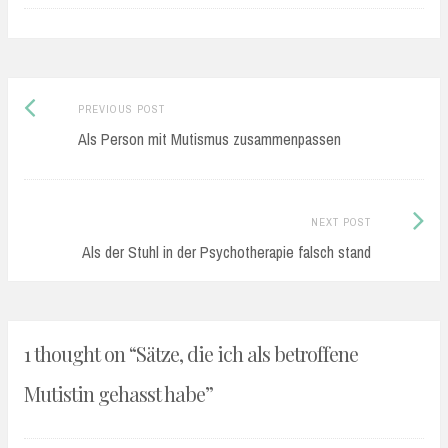
überwunden habe. Das
Schweigen vielleicht schon,
aber für mich ist Mutismus ein
wenig mehr als…
Previous
Post
PREVIOUS POST
post:
Als Person mit Mutismus zusammenpassen
navigation
Next
NEXT POST
Post:
Als der Stuhl in der Psychotherapie falsch stand
1 thought on “
Sätze, die ich als betroffene
Mutistin gehasst habe
”