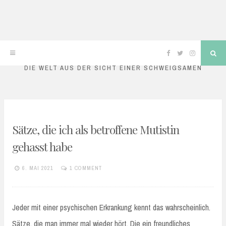
mutismusblog
Skip
Facebook
Twitter
Instagram
Sea
to
DIE WELT AUS DER SICHT EINER SCHWEIGSAMEN
content
TIPPS
Sätze, die ich als betroffene Mutistin
gehasst habe
6. MAI 2021
1 COMMENT
MARA
Jeder mit einer psychischen Erkrankung kennt das wahrscheinlich.
Sätze, die man immer mal wieder hört. Die ein freundliches