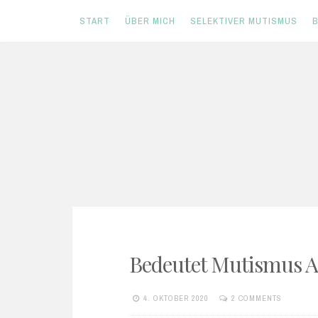
START
ÜBER MICH
SELEKTIVER MUTISMUS
B
Skip
to
content
INFORMATIONEN
Bedeutet Mutismus A
4. OKTOBER 2020
2 COMMENTS
MARA