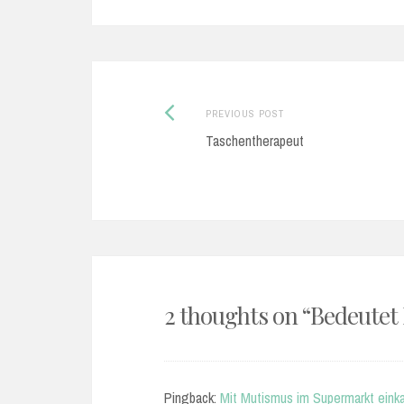
Previous
Post
PREVIOUS POST
post:
Taschentherapeut
navigation
2 thoughts on “
Bedeutet
Pingback:
Mit Mutismus im Supermarkt eink