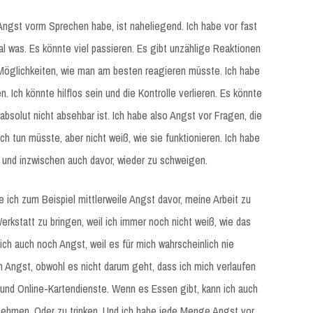
Angst vorm Sprechen habe, ist naheliegend. Ich habe vor fast
al was. Es könnte viel passieren. Es gibt unzählige Reaktionen
öglichkeiten, wie man am besten reagieren müsste. Ich habe
. Ich könnte hilflos sein und die Kontrolle verlieren. Es könnte
solut nicht absehbar ist. Ich habe also Angst vor Fragen, die
ch tun müsste, aber nicht weiß, wie sie funktionieren. Ich habe
 und inzwischen auch davor, wieder zu schweigen.
 ich zum Beispiel mittlerweile Angst davor, meine Arbeit zu
Werkstatt zu bringen, weil ich immer noch nicht weiß, wie das
ch auch noch Angst, weil es für mich wahrscheinlich nie
en Angst, obwohl es nicht darum geht, dass ich mich verlaufen
und Online-Kartendienste. Wenn es Essen gibt, kann ich auch
nehmen. Oder zu trinken. Und ich habe jede Menge Angst vor