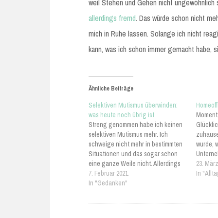
weil Stehen und Gehen nicht ungewöhnlich s
allerdings fremd
. Das würde schon nicht meh
mich in Ruhe lassen. Solange ich nicht rea
kann, was ich schon immer gemacht habe, s
Ähnliche Beiträge
Selektiven Mutismus überwinden:
Homeoff
was heute noch übrig ist
Momenta
Streng genommen habe ich keinen
Glücklic
selektiven Mutismus mehr. Ich
zuhause
schweige nicht mehr in bestimmten
wurde, 
Situationen und das sogar schon
Unterne
eine ganze Weile nicht. Allerdings
Krempel
23. März
kann ich noch nicht allzu lange
7. Februar 2021
dort ha
In "Allt
sagen, dass ich den Mutismus
In "Gedanken"
einen Ar
überwunden habe. Das Schweigen
Telefons
vielleicht schon, aber für mich ist
für Cha
Mutismus ein wenig mehr als…
auf de