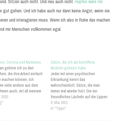
ind. Sitzen auch nicht. Und neu auch nicht.
Hüpfen wäre mir
r gut gehen. Und ich habe auch nur dann keine Angst, wenn sie
gieren und interagieren muss. Wenn ich also in Ruhe das machen
ind mir Menschen vollkommen egal.
ice, Corona und Mutismus
Sätze, die ich als betroffene
n gehöre ich zu den
Mutistin gehasst habe
hen, die ihre Arbeit einfach
Jeder mit einer psychischen
 machen können. Ich
Erkrankung kennt das
wie viele andere aus dem
wahrscheinlich. Sätze, die man
hmen auch, mit all meinem
immer mal wieder hört. Die ein
 nachhause geschickt. Und
 2020
freundliches Lächeln auf die Lippen
be ich nun seit einer Woche
ag"
malen, aber in Wahrheit einen nur
6. Mai 2021
beitsplatz mit einer
zur Weißglut bringen. Und zwar,
In "Tipps"
oftware und einer Plattform
weil sie zeigen, dass man nicht
ts und Videokonferenzen
ernst genommen wird. Zwei davon
m…
sind bei mir folgende: "Du musst…